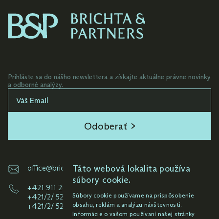
viedlo k zmene legislatívy v danej oblasti.
Zastupuje slovenských a zahraničných
klientov pri reštitúciách veľkých
pozemkových portfólií a budov, ako aj pri
dlhodobej správe tohto majetku.
Prihláste sa do nášho newslettera a získajte aktuálne právne novinky
Poskytuje právne poradenstvo pri predaji,
a odborné analýzy.
kúpe a nájme nehnuteľností, ako aj
komplexný servis súvisiaci s týmito
transakciami.
Odoberať
Pomáha a koordinuje poskytovanie pro
bono služieb pre viaceré charitatívne
organizácie a fyzické osoby.
Táto webová lokalita používa
office@brichta.sk
súbory cookie.
+421 911 261 145
Súbory cookie používame na prispôsobenie
+421/2/ 52 92 33 49
obsahu, reklám a analýzu návštevnosti.
+421/2/ 52 92 38 59
Informácie o vašom používaní našej stránky