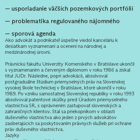
usporiadanie väčších pozemkových portfólií
problematika regulovaného nájomného
sporová agenda
Ako advokát a podnikateľ úspešne viedol kanceláriu k
desiatkam vyznamenaní a ocenení na národnej a
medzinárodnej úrovni.
Právnickú fakultu Univerzity Komenského v Bratislave ukončil
s vyznamenaním a červeným diplomom v roku 1986 a získal
titul JUDr. Následne, popri advokácii, absolvoval
postgraduálne štúdium priemyselných práv na Slovenskej
vysokej škole technickej v Bratislave, ktoré ukončil v roku
1989. Po vzniku samostatnej Slovenskej republiky v roku 1993
absolvoval patentové skúšky pred Úradom priemyselného
vlastníctva SR, s oprávnením zastupovať slovenských a
zahraničných klientov. Stal sa priekopníkom v oblasti
duševného vlastníctva ako jeden z prvých advokátov
zaoberajúcich sa poskytovaním právnych služieb pri ochrane
práv duševného vlastníctva.
Jazyky