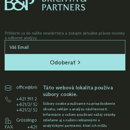
Prihláste sa do nášho newslettera a získajte aktuálne právne novinky
a odborné analýzy.
Odoberať
Táto webová lokalita používa
office@brichta.sk
súbory cookie.
+421 911 261 145
Súbory cookie používame na prispôsobenie
+421/2/ 52 92 33 49
obsahu, reklám a analýzu návštevnosti.
+421/2/ 52 92 38 59
Informácie o vašom používaní našej stránky
Grösslingová 6-8, 811 09 Bratislava
zdieľame aj s našimi reklamnými a
analytickými partnermi, ktorí ich môžu
FAX