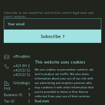
Subscribe to our newsletter and receive current legal news and
expert analyses.
Subscribe
office@brichta.sk
This website uses cookies
+421 911 261 145
We use cookies to personalise content, ads
+421/2/ 52 92 33 49
and to analyse our traffic. We also share
+421/2/ 52 92 38 59
information about your use of our site with
Grösslingová 6-8, 811 09 Bratislava
our advertising and analytics partners who
may combine it with other information that
FAX
you’ve provided to them or that they’ve
Business ID
collected from your use of their services.
Read more
Tax ID