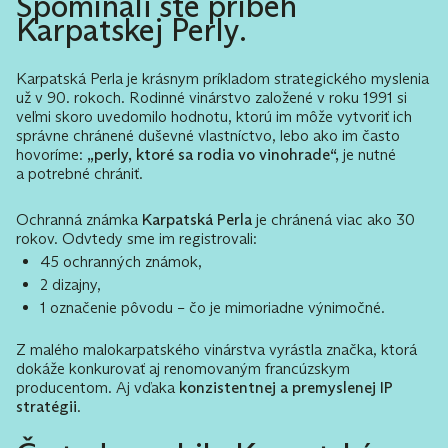
Spomínali ste príbeh
Karpatskej Perly.
Karpatská Perla je krásnym príkladom strategického myslenia
už v 90. rokoch. Rodinné vinárstvo založené v roku 1991 si
veľmi skoro uvedomilo hodnotu, ktorú im môže vytvoriť ich
správne chránené duševné vlastníctvo, lebo ako im často
hovoríme:
„perly, ktoré sa rodia vo vinohrade“,
je nutné
a potrebné chrániť.
Ochranná známka
Karpatská Perla
je chránená viac ako 30
rokov. Odvtedy sme im registrovali:
45 ochranných známok,
2 dizajny,
1 označenie pôvodu – čo je mimoriadne výnimočné.
Z malého malokarpatského vinárstva vyrástla značka, ktorá
dokáže konkurovať aj renomovaným francúzskym
producentom. Aj vďaka
konzistentnej a premyslenej IP
stratégii
.