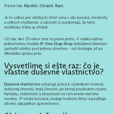
Presne tak.
Myslieť. Chrániť. Rásť
.
Je to odkaz pre všetkých, ktorí veria v silu inovácií, kreativity
a veľkých myšlienok, a zároveň si uvedomujú, že tieto
myšlienky treba aj chrániť.
Už viac ako 35 rokov sme tu práve preto. A vďaka nášmu
jedinečnému modelu
IP One-Stop-Shop
dokážeme klientom
zastrešiť všetko pod jednou strechou – od stratégie až po
dlhodobú správu práv.
Vysvetlime si ešte raz: čo je
vlastne duševné vlastníctvo?
Duševné vlastníctvo
označuje práva k výsledkom tvorivej
duševnej činnosti, teda činnosti, pri ktorej používame rozum,
fantáziu, vedomosti a skúsenosti na vytvorenie niečoho
nového. IP chráni inovácie, buduje hodnotu firmy a posilňuje
dôveru zákazníkov aj investorov.