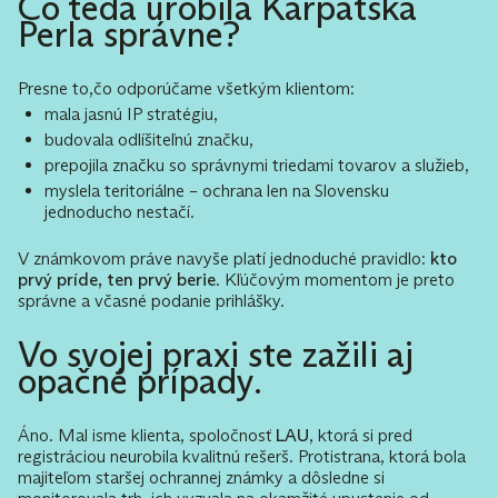
Čo teda urobila Karpatská
Perla správne?
Presne to,čo odporúčame všetkým klientom:
mala jasnú IP stratégiu,
budovala odlíšiteľnú značku,
prepojila značku so správnymi triedami tovarov a služieb,
myslela teritoriálne – ochrana len na Slovensku
jednoducho nestačí.
V známkovom práve navyše platí jednoduché pravidlo:
kto
prvý príde, ten prvý berie
. Kľúčovým momentom je preto
správne a včasné podanie prihlášky.
Vo svojej praxi ste zažili aj
opačné prípady.
Áno. Mal isme klienta, spoločnosť
LAU
, ktorá si pred
registráciou neurobila kvalitnú rešerš. Protistrana, ktorá bola
majiteľom staršej ochrannej známky a dôsledne si