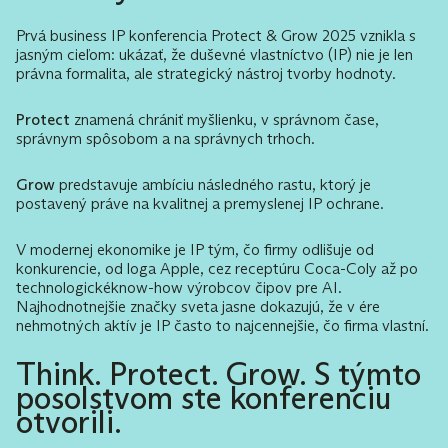
Prvá business IP konferencia Protect & Grow 2025 vznikla s
jasným cieľom: ukázať, že duševné vlastníctvo (IP) nie je len
právna formalita, ale strategický nástroj tvorby hodnoty.
Protect
znamená chrániť myšlienku, v správnom čase,
správnym spôsobom a na správnych trhoch.
Grow
predstavuje ambíciu následného rastu, ktorý je
postavený práve na kvalitnej a premyslenej IP ochrane.
V modernej ekonomike je IP tým, čo firmy odlišuje od
konkurencie, od loga Apple, cez receptúru Coca-Coly až po
technologickéknow-how výrobcov čipov pre AI.
Najhodnotnejšie značky sveta jasne dokazujú, že v ére
nehmotných aktív je IP často to najcennejšie, čo firma vlastní.
Think. Protect. Grow. S týmto
posolstvom ste konferenciu
otvorili.