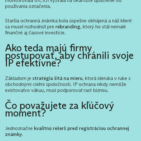
monitorovala trh, ich vyzvala na okamžité upustenie od
používania označenia.
Staršia ochranná známka bola úspešne obhájená a náš klient
sa musel rozhodnúť pre
rebranding
, ktorý ho stál nemalé
finančné aj časové investície.
Ako teda majú firmy
postupovať, aby chránili svoje
IP efektívne?
Základom je
stratégia šitá na mieru
, ktorá ideruka v ruke s
obchodnými cieľmi spoločnosti. IP ochrana nikdy nemôže
existovaťvo vákuu, musí podporovať rast biznisu.
Čo považujete za kľúčový
moment?
Jednoznačne
kvalitnú rešerš pred registráciou ochrannej
známky
.