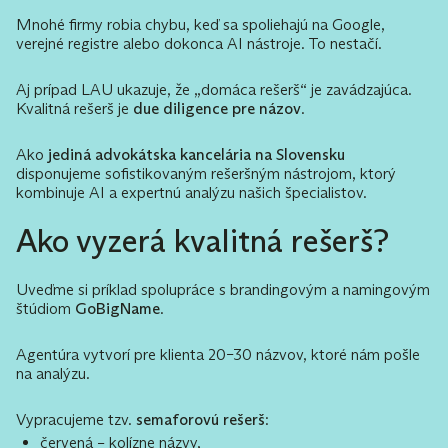
Mnohé firmy robia chybu, keď sa spoliehajú na Google,
verejné registre alebo dokonca AI nástroje. To nestačí.
Aj prípad LAU ukazuje, že „domáca rešerš“ je zavádzajúca.
Kvalitná rešerš je
due diligence pre názov
.
Ako
jediná advokátska kancelária na Slovensku
disponujeme sofistikovaným rešeršným nástrojom, ktorý
kombinuje AI a expertnú analýzu našich špecialistov.
Ako vyzerá kvalitná rešerš?
Uveďme si príklad spolupráce s brandingovým a namingovým
štúdiom
GoBigName
.
Agentúra vytvorí pre klienta 20–30 názvov, ktoré nám pošle
na analýzu.
Vypracujeme tzv.
semaforovú rešerš
:
červená – kolízne názvy,