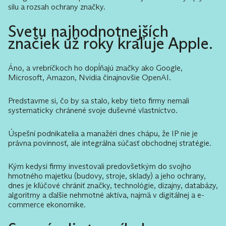
silu a rozsah ochrany značky.
Svetu najhodnotnejších
značiek už roky kraľuje Apple.
Áno, a vrebríčkoch ho dopĺňajú značky ako Google,
Microsoft, Amazon, Nvidia činajnovšie OpenAI.
Predstavme si, čo by sa stalo, keby tieto firmy nemali
systematicky chránené svoje duševné vlastníctvo.
Úspešní podnikatelia a manažéri dnes chápu, že IP nie je
právna povinnosť, ale integrálna súčasť obchodnej stratégie.
Kým kedysi firmy investovali predovšetkým do svojho
hmotného majetku (budovy, stroje, sklady) a jeho ochrany,
dnes je kľúčové chrániť značky, technológie, dizajny, databázy,
algoritmy a ďalšie nehmotné aktíva, najmä v digitálnej a e-
commerce ekonomike.