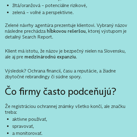
žltá/oranžová – potenciálne rizikové,
zelená – voľné a perspektívne.
Zelené návrhy agentúra prezentuje klientovi. Vybraný názov
následne prechádza
hĺbkovou rešeršou
, ktorej výstupom je
detailný Search Report.
Klient má istotu, že názov je bezpečný nielen na Slovensku,
ale aj pre
medzinárodnú expanziu
.
Výsledok? Ochrana financií, času a reputácie, a žiadne
zbytočné rebrandingy či súdne spory.
Čo firmy často podceňujú?
Že registráciou ochrannej známky všetko končí, ale značku
treba:
aktívne používať,
spravovať,
a monitorovať.