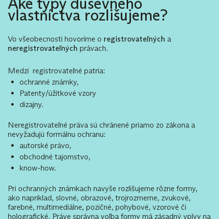
Aké typy duševného
vlastníctva rozlišujeme?
Vo všeobecnosti hovoríme o
registrovateľných
a
neregistrovateľných
právach.
Medzi registrovateľné patria:
ochranné známky,
Patenty/úžitkové vzory
dizajny.
Neregistrovateľné práva sú chránené priamo zo zákona a
nevyžadujú formálnu ochranu:
autorské právo,
obchodné tajomstvo,
know-how.
Pri ochranných známkach navyše rozlišujeme rôzne formy,
ako napriklad, slovné, obrazové, trojrozmerne, zvukové,
farebné, multimediálne, pozičné, pohybové, vzorové či
holografické. Práve správna voľba formy má zásadný vplyv na